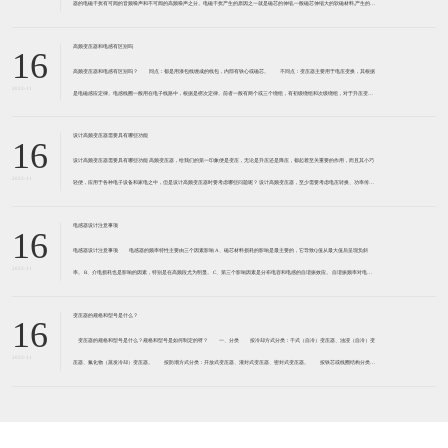
器的电磁干扰有可闻的音频噪声和不可闻的高频噪声之分。电磁干扰产生的原因之一就是磁芯的伸缩,一般磁芯伸缩大的软磁材料,产生的电
磁干扰大。 例如,锰锌软磁铁氧体,磁致伸缩系
高频变压器和电感有区别吗
16
高频变压器和电感有区别吗？ 同点：都是用漆包线缠成的线包，内部有铁心或磁芯。 不同点：变压器主要用于电压变换，其根据
2023-11
是电磁感应定律。电感线圈一般用在电子线路中，根据是楞次定律。前者一般有两个或三个绕组，有初级绕组和次级绕组，对于升压变压
器来说，初级绕组匝数少线径粗，次级绕组匝数多而线径细
设计高频变压器需要具有哪些功能
16
设计高频变压器需要具有哪些功能 高频变压器，给我们的第一印象便是变压，无论是升压还是降压，都起着至关重要的作用，而且其小巧
2023-11
轻便，应用于各种电子设备和家电之中，但是设计高频变压器时要考虑哪些问题呢？ 设计高频变压器，至少需要考虑电压转换、功率传输
和绝缘隔离。 功率传送，是变压器功率的传送方式,加
电感器设计注意事项
16
电感器设计注意事项 电感器的频率特性主要由三个因素影响 A、磁芯材料损耗的影响是最主要的，它导致Q值从最大值后呈现负斜
2023-11
率。 B、介电损耗也是影响的因素，特别是在高频段尤为明显。 C、第三个影响因素是分布电容和电感的自谐振效应。 自谐振频率对电感
器的性能起到负面影响，自谐
变压器的规格和型号是什么？
16
变压器的规格和型号是什么？规格和型号是如何制定的呀？ 一、分类 按冷却方式分类：干式（自冷）变压器、油浸（自冷）变
2023-11
压器、氟化物（蒸发冷却）变压器。 按防潮方式分类：开放式变压器、灌封式变压器、密封式变压器。 按铁芯或线圈结构分类：
芯式变压器（插片铁芯、C型铁芯、铁氧体铁芯）