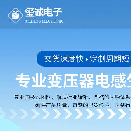
玺诚电子
XICHENG ELECTRONIC