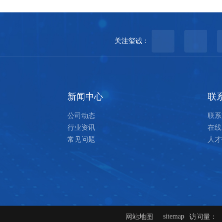
关注玺诚：
微信咨询
公众
新闻中心
联
公司动态
联系
行业资讯
在线
常见问题
人才
sitemap
网站地图
访问量：