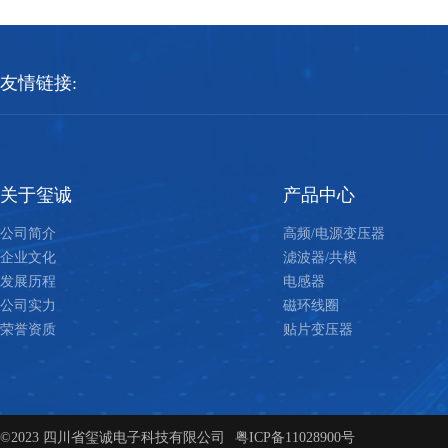
友情链接:
关于玺诚
产品中心
公司简介
高频/电源变压器
企业文化
滤波器/共模
发展历程
电感器
公司实力
磁环线圈
荣誉资质
贴片变压器
©2023 四川省玺诚电子科技有限公司
粤ICP备11028900号