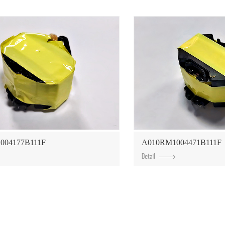
004177B111F
A010RM1004471B111F