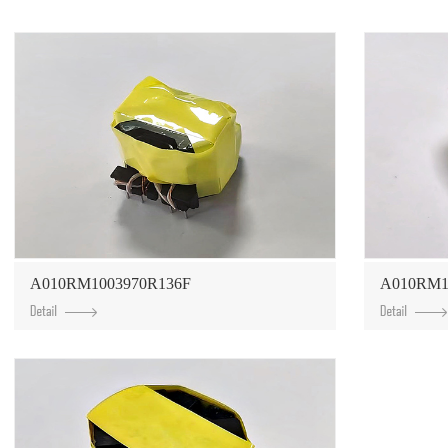
A010RM1003970R136F
A010RM1