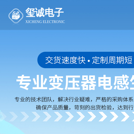
玺诚电子
XICHENG ELECTRONIC