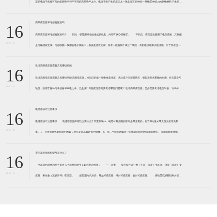
器的电磁干扰有可闻的音频噪声和不可闻的高频噪声之分。电磁干扰产生的原因之一就是磁芯的伸缩,一般磁芯伸缩大的软磁材料,产生的电
磁干扰大。 例如,锰锌软磁铁氧体,磁致伸缩系
高频变压器和电感有区别吗
16
高频变压器和电感有区别吗？ 同点：都是用漆包线缠成的线包，内部有铁心或磁芯。 不同点：变压器主要用于电压变换，其根据
2023-11
是电磁感应定律。电感线圈一般用在电子线路中，根据是楞次定律。前者一般有两个或三个绕组，有初级绕组和次级绕组，对于升压变压
器来说，初级绕组匝数少线径粗，次级绕组匝数多而线径细
设计高频变压器需要具有哪些功能
16
设计高频变压器需要具有哪些功能 高频变压器，给我们的第一印象便是变压，无论是升压还是降压，都起着至关重要的作用，而且其小巧
2023-11
轻便，应用于各种电子设备和家电之中，但是设计高频变压器时要考虑哪些问题呢？ 设计高频变压器，至少需要考虑电压转换、功率传输
和绝缘隔离。 功率传送，是变压器功率的传送方式,加
电感器设计注意事项
16
电感器设计注意事项 电感器的频率特性主要由三个因素影响 A、磁芯材料损耗的影响是最主要的，它导致Q值从最大值后呈现负斜
2023-11
率。 B、介电损耗也是影响的因素，特别是在高频段尤为明显。 C、第三个影响因素是分布电容和电感的自谐振效应。 自谐振频率对电感
器的性能起到负面影响，自谐
变压器的规格和型号是什么？
16
变压器的规格和型号是什么？规格和型号是如何制定的呀？ 一、分类 按冷却方式分类：干式（自冷）变压器、油浸（自冷）变
2023-11
压器、氟化物（蒸发冷却）变压器。 按防潮方式分类：开放式变压器、灌封式变压器、密封式变压器。 按铁芯或线圈结构分类：
芯式变压器（插片铁芯、C型铁芯、铁氧体铁芯）