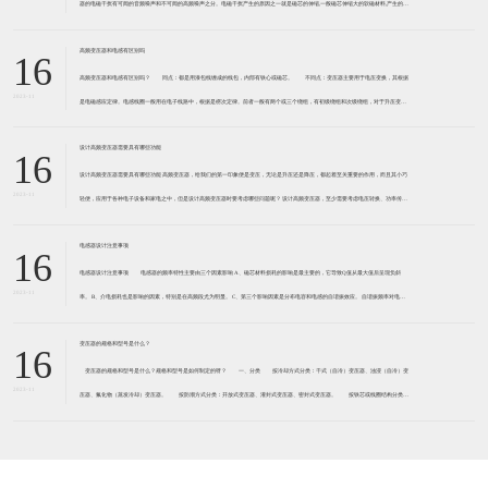
器的电磁干扰有可闻的音频噪声和不可闻的高频噪声之分。电磁干扰产生的原因之一就是磁芯的伸缩,一般磁芯伸缩大的软磁材料,产生的电
磁干扰大。 例如,锰锌软磁铁氧体,磁致伸缩系
高频变压器和电感有区别吗
16
高频变压器和电感有区别吗？ 同点：都是用漆包线缠成的线包，内部有铁心或磁芯。 不同点：变压器主要用于电压变换，其根据
2023-11
是电磁感应定律。电感线圈一般用在电子线路中，根据是楞次定律。前者一般有两个或三个绕组，有初级绕组和次级绕组，对于升压变压
器来说，初级绕组匝数少线径粗，次级绕组匝数多而线径细
设计高频变压器需要具有哪些功能
16
设计高频变压器需要具有哪些功能 高频变压器，给我们的第一印象便是变压，无论是升压还是降压，都起着至关重要的作用，而且其小巧
2023-11
轻便，应用于各种电子设备和家电之中，但是设计高频变压器时要考虑哪些问题呢？ 设计高频变压器，至少需要考虑电压转换、功率传输
和绝缘隔离。 功率传送，是变压器功率的传送方式,加
电感器设计注意事项
16
电感器设计注意事项 电感器的频率特性主要由三个因素影响 A、磁芯材料损耗的影响是最主要的，它导致Q值从最大值后呈现负斜
2023-11
率。 B、介电损耗也是影响的因素，特别是在高频段尤为明显。 C、第三个影响因素是分布电容和电感的自谐振效应。 自谐振频率对电感
器的性能起到负面影响，自谐
变压器的规格和型号是什么？
16
变压器的规格和型号是什么？规格和型号是如何制定的呀？ 一、分类 按冷却方式分类：干式（自冷）变压器、油浸（自冷）变
2023-11
压器、氟化物（蒸发冷却）变压器。 按防潮方式分类：开放式变压器、灌封式变压器、密封式变压器。 按铁芯或线圈结构分类：
芯式变压器（插片铁芯、C型铁芯、铁氧体铁芯）