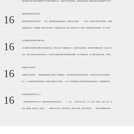
器的电磁干扰有可闻的音频噪声和不可闻的高频噪声之分。电磁干扰产生的原因之一就是磁芯的伸缩,一般磁芯伸缩大的软磁材料,产生的电
磁干扰大。 例如,锰锌软磁铁氧体,磁致伸缩系
高频变压器和电感有区别吗
16
高频变压器和电感有区别吗？ 同点：都是用漆包线缠成的线包，内部有铁心或磁芯。 不同点：变压器主要用于电压变换，其根据
2023-11
是电磁感应定律。电感线圈一般用在电子线路中，根据是楞次定律。前者一般有两个或三个绕组，有初级绕组和次级绕组，对于升压变压
器来说，初级绕组匝数少线径粗，次级绕组匝数多而线径细
设计高频变压器需要具有哪些功能
16
设计高频变压器需要具有哪些功能 高频变压器，给我们的第一印象便是变压，无论是升压还是降压，都起着至关重要的作用，而且其小巧
2023-11
轻便，应用于各种电子设备和家电之中，但是设计高频变压器时要考虑哪些问题呢？ 设计高频变压器，至少需要考虑电压转换、功率传输
和绝缘隔离。 功率传送，是变压器功率的传送方式,加
电感器设计注意事项
16
电感器设计注意事项 电感器的频率特性主要由三个因素影响 A、磁芯材料损耗的影响是最主要的，它导致Q值从最大值后呈现负斜
2023-11
率。 B、介电损耗也是影响的因素，特别是在高频段尤为明显。 C、第三个影响因素是分布电容和电感的自谐振效应。 自谐振频率对电感
器的性能起到负面影响，自谐
变压器的规格和型号是什么？
16
变压器的规格和型号是什么？规格和型号是如何制定的呀？ 一、分类 按冷却方式分类：干式（自冷）变压器、油浸（自冷）变
2023-11
压器、氟化物（蒸发冷却）变压器。 按防潮方式分类：开放式变压器、灌封式变压器、密封式变压器。 按铁芯或线圈结构分类：
芯式变压器（插片铁芯、C型铁芯、铁氧体铁芯）